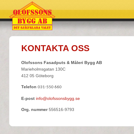
KONTAKTA OSS
Olofssons Fasadputs & Måleri Bygg AB
Marieholmsgatan 130C
412 05 Göteborg
Telefon
031-550 660
E-post
info@olofssonsbygg.se
Org. nummer
556516-9793